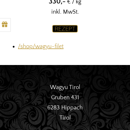
330,-
€ / kg
inkl. MwSt.
REZEPT
/shop/wagyu-filet
Wagyu Tirol
Gruben 431
6283 Hippach
Tirol