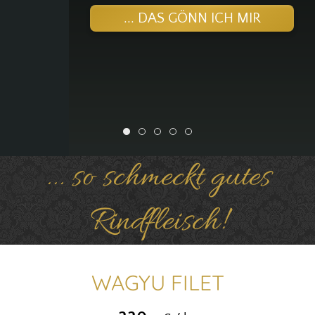
... DAS GÖNN ICH MIR
Wagyu Tirol Shop
Wagyu Denvercut
Ultimativer Grillgenuss
Rib-Eye Steak
Versand
... so schmeckt gutes
Rindfleisch!
WAGYU FILET