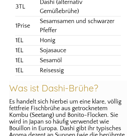
Dashi (alternativ
3TL
Gemüßebrühe)
Sesamsamen und schwarzer
1Prise
Pfeffer
1EL
Honig
1EL
Sojasauce
1EL
Sesamöl
1EL
Reisessig
Was ist Dashi-Brühe?
Es handelt sich hierbei um eine klare, völlig
fettfreie Fischbrühe aus getrocknetem
Kombu (Seetang) und Bonito-Flocken. Sie
wird in Japan so häufig verwendet wie
Bouillon in Europa. Dashi gibt ihr typisches
Aroma dezent an Suppen (wie die berühmte