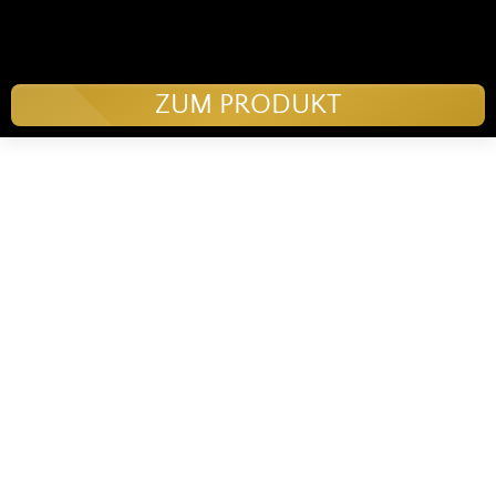
ZUM PRODUKT
Wagyu Tirol
Gruben 431
6283 Hippach
Tirol
+43 664 204 58 07