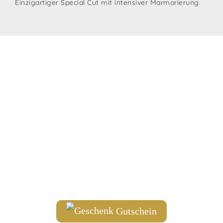
Einzigartiger Special Cut mit intensiver Marmorierung.
Wagyu Tirol
Gruben 431
6283 Hippach
Tirol
+43 664 204 58 07
info@wagyu.tirol
Gutschein