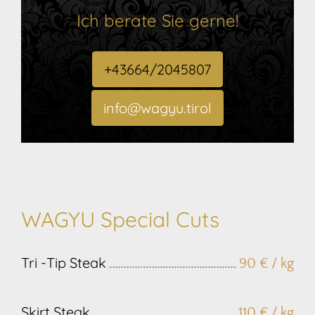
Ich berate Sie gerne!
+43664/2045807
info@wagyu.tirol
WAGYU Special Cuts
Tri -Tip Steak
90 € / kg
Skirt Steak
110 € / kg